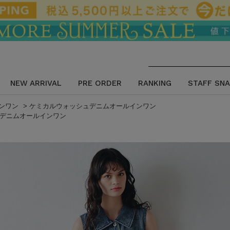
NEW ARRIVAL
PRE ORDER
RANKING
STAFF SNA
ンワン
>
ケミカルウォッシュデニムオールインワン
デニムオールインワン