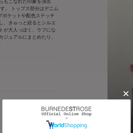
らもこなれた印象を演出
す。 トップス部分はデニム
プポケットや配色ステッチ
し、きゅっと絞るとシルエ
トが大人っぽく、ラフにな
カジュアルにまとめたり、
。