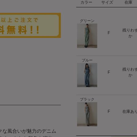
カラー
サイズ
在庫
グリーン
残りわ
ハート
F
か
ブルー
残りわ
ハート
F
か
ブラック
ハート
F
在庫あ
クな風合いが魅力のデニム