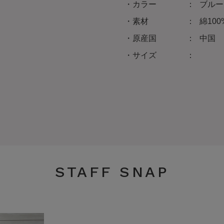
カラー
ブルー
素材
綿100
原産国
中国
サイズ
STAFF SNAP