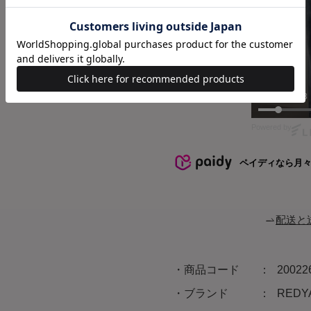
00:02
/
00:13
Powered by
ペイディなら月
配送と
商品コード
20022
ブランド
RED