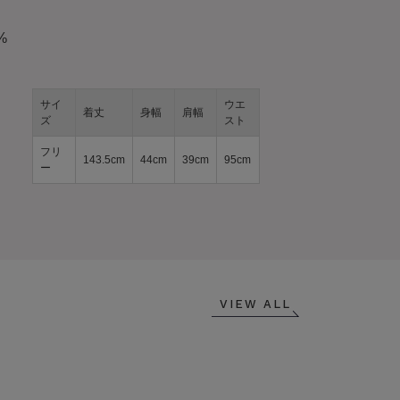
%
サイ
ウエ
着丈
身幅
肩幅
ズ
スト
フリ
143.5cm
44cm
39cm
95cm
ー
VIEW ALL