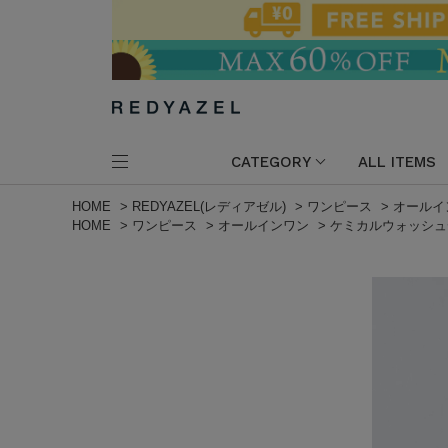
CATEGORY
ALL ITEMS
HOME
>
REDYAZEL(レディアゼル)
>
ワンピース
>
オールイ
HOME
>
ワンピース
>
オールインワン
>
ケミカルウォッシュ