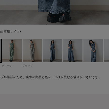
2cm 着用サイズF
2cm 着用サイズF
2cm 着用サイズF
2cm 着用サイズF
2cm 着用サイズF
2cm 着用サイズF
2cm 着用サイズF
2cm 着用サイズF
2cm 着用サイズF
2cm 着用サイズF
2cm 着用サイズF
2cm 着用サイズF
2cm 着用サイズF
2cm 着用サイズF
2cm 着用サイズF
2cm 着用サイズF
2cm 着用サイズF
2cm 着用サイズF
2cm 着用サイズF
2cm 着用サイズF
2cm 着用サイズF
2cm 着用サイズF
2cm 着用サイズF
2cm 着用サイズF
2cm 着用サイズF
2cm 着用サイズF
2cm 着用サイズF
2cm 着用サイズF
2cm 着用サイズF
2cm 着用サイズF
2cm 着用サイズF
2cm 着用サイズF
2cm 着用サイズF
2cm 着用サイズF
2cm 着用サイズF
2cm 着用サイズF
2cm 着用サイズF
2cm 着用サイズF
2cm 着用サイズF
2cm 着用サイズF
グリーン
ブラック
ンプル撮影のため、実際の商品と色味・仕様が異なる場合がございます。