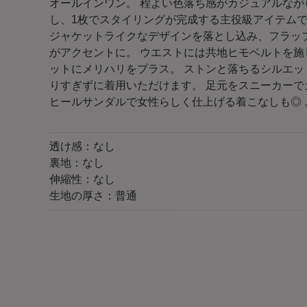
オールインワン。 程よい色落ち感がカジュアルなが
し、1枚でスタイリングが完成する主役級アイテムで
ジャケットライクなデザインを落とし込み、フラッ
がアクセントに。 ウエストには共地ヒモベルトを施
ットにメリハリをプラス。 ストンと落ちるシルエッ
りすぎずに着用いただけます。 足元をスニーカーで
ヒールサンダルで女性らしく仕上げる着こなしも◎ 
透け感：なし
裏地：なし
伸縮性：なし
生地の厚さ：普通