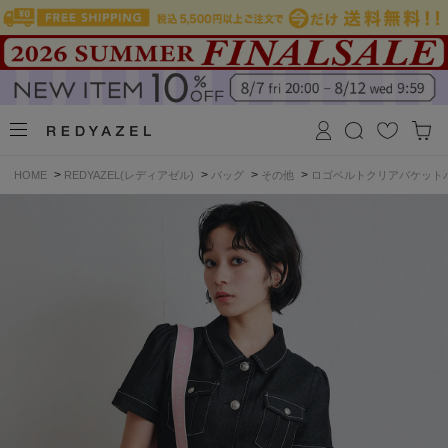
>
>
>
>
HOME
REDYAZEL(レディアゼル)
バッグ
その他
ロゴベルトクリアバケット