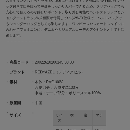
スタイリングもぐっと今っぽい印象に仕上げます。内側は巾着仕様のインバ
ッグ付きで口を絞って中身をしっかりカバーできるため、クリアバッグでも
安心して使えるのが嬉しいポイント。取り外し可能なハンドストラップとシ
ョルダーストラップの2種類が付属している2WAY仕様で、ハンドバッグで
もショルダーバッグとしても楽しめます。ワンピースやスカートスタイルに
合わせてフェミニンに、デニムやカジュアルコーデのアクセントとしても活
躍します。
商品コード
20022610100145 30 00
ブランド
REDYAZEL（レディアゼル）
素材
本体：PVC100%
合皮部分：合成皮革100%
巾着・テープ部分：ポリエステル100%
原産国
中国
サイズ
サイ
横
縦
マチ
ズ