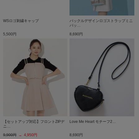
WSロゴ刺繍キャップ
バックルデザインロゴストラップミニ
バッ…
5,500円
8,690円
【セットアップ対応】フロントZIPデ
Love Me Heart モチーフ2…
ニ…
9,900円
→ 4,950円
8,690円