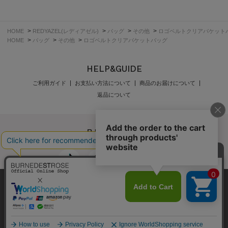
>
>
>
>
HOME
REDYAZEL(レディアゼル)
バッグ
その他
ロゴベルトクリアバケット
>
>
>
HOME
バッグ
その他
ロゴベルトクリアバケットバッグ
HELP&GUIDE
ご利用ガイド
お支払い方法について
商品のお届けについて
返品について
弊社はCookieを利用し、Webの利便性向上に努め
公式オンラインショップご利用規約
メンバーズ規約
ております。「承諾する」をクリックしていただ
メンバーズポイントプログラム規約
特定商取引法に基づく表示
くと、お客様に最適な内容を提供することが可能
承諾する
個人情報保護指針
会社概要
採用情報
お問い合わせ
となります。Cookieの利用については、
こちら
を
ご覧ください。
Copyright © BURNEDESTROSE Japan Limited All Rights Reserved.