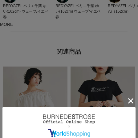
REDYAZEL
ペリエ千葉
ゆ
REDYAZEL
ペリエ千葉
ゆ
REDYAZEL
ペリ
い(162cm) ウェーブ/イエベ
い(162cm) ウェーブ/イエベ
yu（152cm）
春
春
MORE
関連商品