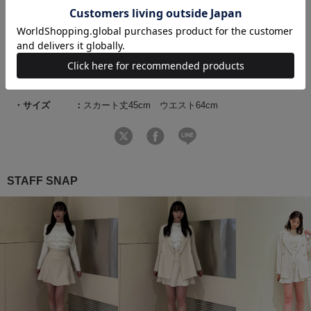
商品コード
20022512500084 01 00
ブランド
REDYAZEL（レディアゼル）
素材
ポリエステル96％ ポリウレタン4％
原産国
中国
サイズ
スカート丈45cm ウエスト64cm
STAFF SNAP