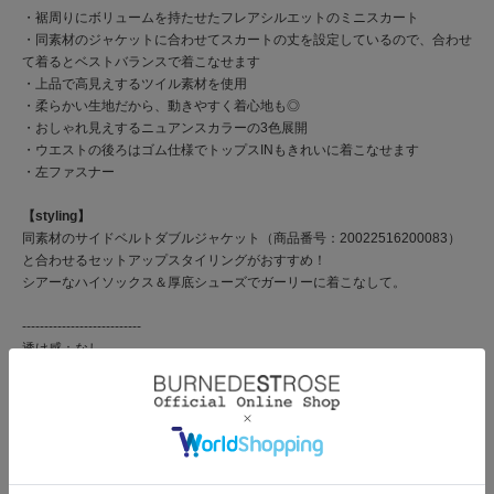
・裾周りにボリュームを持たせたフレアシルエットのミニスカート
・同素材のジャケットに合わせてスカートの丈を設定しているので、合わせ
て着るとベストバランスで着こなせます
・上品で高見えするツイル素材を使用
・柔らかい生地だから、動きやすく着心地も◎
・おしゃれ見えするニュアンスカラーの3色展開
・ウエストの後ろはゴム仕様でトップスINもきれいに着こなせます
・左ファスナー
【styling】
同素材のサイドベルトダブルジャケット（商品番号：20022516200083）
と合わせるセットアップスタイリングがおすすめ！
シアーなハイソックス＆厚底シューズでガーリーに着こなして。
---------------------------
透け感：なし
裏地：なし
伸縮性：なし
生地の厚さ：ふつう
---------------------------