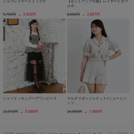
シャツレイヤードトップス
【セットアップ可能】レイヤードダブ
ルボ…
9,790円
→ 3,916円
8,690円
→ 2,607円
シャツドッキングベアワンピース
マルチリボンジャケット×ショートパ
ンツ…
13,970円
→ 5,588円
14,960円
→ 7,480円
>
>
>
>
HOME
REDYAZEL(レディアゼル)
スカート
フレア
【セットアップ可能】フ