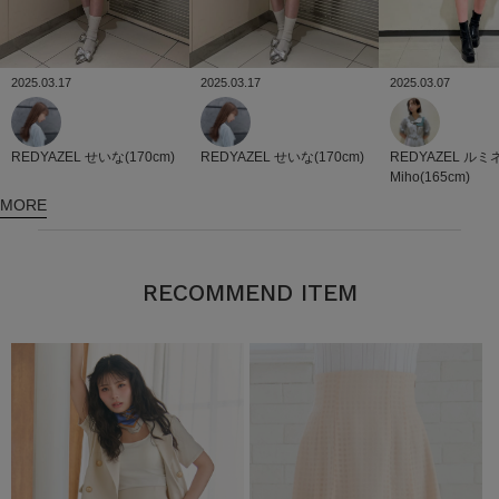
2025.03.17
2025.03.07
2025.03.17
REDYAZEL
せいな(170cm)
REDYAZEL
ルミ
REDYAZEL
せいな(170cm)
Miho(165cm)
MORE
RECOMMEND ITEM