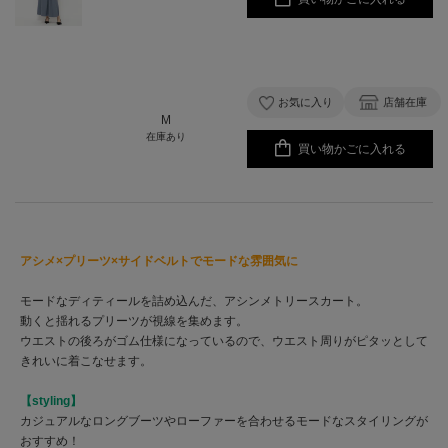
お気に入り
店舗在庫
M
在庫あり
買い物かごに入れる
アシメ×プリーツ×サイドベルトでモードな雰囲気に
モードなディティールを詰め込んだ、アシンメトリースカート。
動くと揺れるプリーツが視線を集めます。
ウエストの後ろがゴム仕様になっているので、ウエスト周りがピタッとして
きれいに着こなせます。
【styling】
カジュアルなロングブーツやローファーを合わせるモードなスタイリングが
おすすめ！