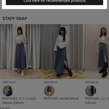
STAFF SNAP
2024.09.12
2024.09.12
2024.08.28
REDYAZEL
kuroki(148cm)
REDYAZEL
エスパル仙台
REDYAZEL
ルミ
Narumi (160cm)
(161cm)
MORE