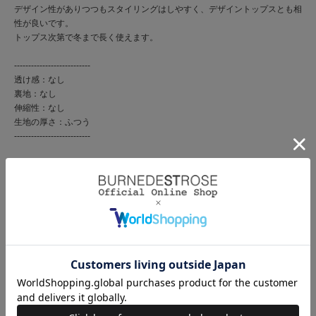
デザイン性がありつつもスタイリングはしやすく、デザイントップスとも相
性が良いです。
トップス次第で冬まで長く使えます。
---------------------------
透け感：なし
裏地：なし
伸縮性：なし
生地の厚さ：ふつう
---------------------------
商品コード
20022422500018 80 01
ブランド
REDYAZEL（レディアゼル）
素材
ポリエステル80％ レーヨン16％ ポリウレタン4％
原産国
中国
サイズ
S(01)：着丈88cm ウエスト62cm ヒップ95.5cm
M(02)：着丈90cm ウエスト65cm ヒップ98.5cm