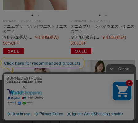
発売日
価格(安い順)
価格(高い順)
弊社はCookieを利用し、Webの利便性向上に努め
商品品番
REDYAZEL（レディアゼル）
REDYAZEL（レディアゼル）
ております。「承諾する」をクリックしていただ
デニムプリーツハイウエストミニス
デニムプリーツハイウエストミニス
くと、お客様に最適な内容を提供することが可能
承諾する
カート
カート
となります。Cookieの利用については、
こちら
を
￥9,790(税込)
￥4,895(税込)
￥9,790(税込)
￥4,895(税込)
ご覧ください。
50%OFF
50%OFF
絞り込み