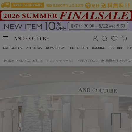
CATEGORY
ALL ITEMS
NEW ARRIVAL
PRE ORDER
RANKING
FEATURE
ST
>
>
HOME
AND COUTURE（アンドクチュール）
AND COUTURE_梅田EST NEW O