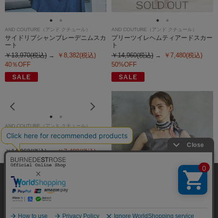
AND COUTURE（アンド クチュール）
AND COUTURE（アンド クチュール）
サイドリブシャンブレーデニムスカ
プリーツイレヘムティアードスカー
ート
ト
￥13,970(税込)
￥8,382(税込)
￥14,960(税込)
￥7,480(税込)
40％OFF
50%OFF
発売日
価格(安い順)
価格(高い順)
弊社はCookieを利用し、Webの利便性向上に努め
商品品番
ております。「承諾する」をクリックしていただ
くと、お客様に最適な内容を提供することが可能
承諾する
となります。Cookieの利用については、
こちら
を
ご覧ください。