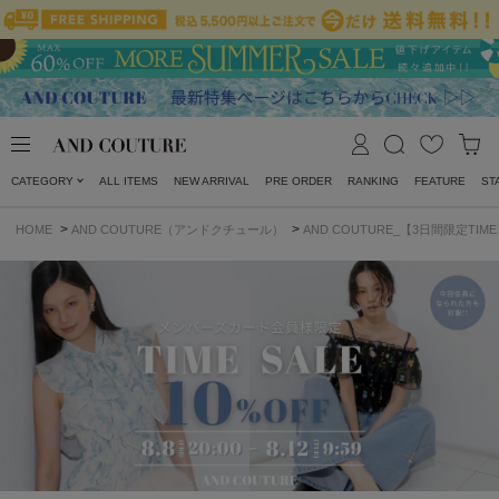
CATEGORY
ALL ITEMS
NEW ARRIVAL
PRE ORDER
RANKING
FEATURE
ST
>
>
HOME
AND COUTURE（アンドクチュール）
AND COUTURE_【3日間限定TIME 