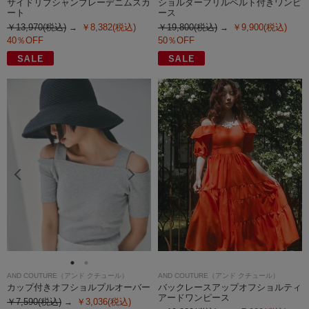
サイドリブシャンブレーデニムスカ
ショルダーフリルベルト付きワンピ
ート
ース
￥13,970(税込)
￥8,382(税込)
￥19,800(税込)
￥9,900(税込)
40％OFF
50％OFF
AND COUTURE（アンド クチュール）
AND COUTURE（アンド クチュール）
カップ付きオフショルプルオーバー
バックレースアップオフショルティ
アードワンピース
￥7,590(税込)
￥3,036(税込)