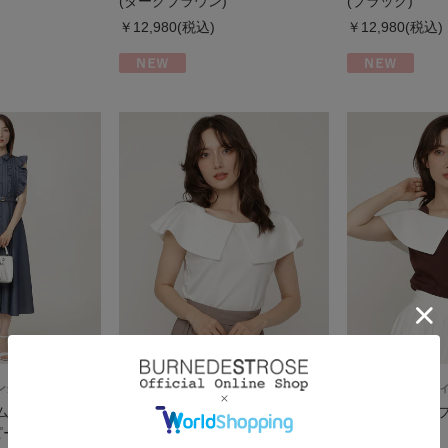
(ダークブラウン)
(ブラック)
￥12,980(税込)
￥12,980(税込)
ィングル）
SWINGLE（スウィングル）
SWINGLE（スウ
ニムピンタックフ
【8/7発売】オフショルカットプ
【8/7発売】オ
ピース
ルオーバー
ルオーバー