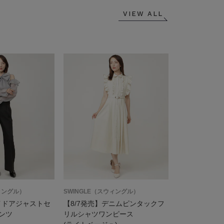
VIEW ALL
ィングル）
SWINGLE（スウィングル）
イドアジャストセ
【8/7発売】デニムピンタックフ
ンツ
リルシャツワンピース