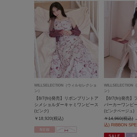
WILLSELECTION（ウィルセレクショ
WILLSELECTI
ン）
ン）
【8/7(fri)発売】リボンプリントア
【8/7(fri)発
シメショルダーキャミワンピース
パーカーワンピ
(ピンク)
(ピンクベージュ)
￥18,920(税込)
￥14,960(税込)
込)
RIBBON SPE