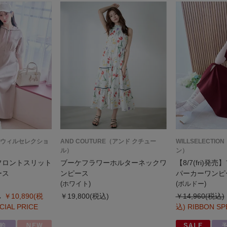
ON（ウィルセレクショ
AND COUTURE（アンド クチュー
WILLSELECT
ル）
ン）
売】フロントスリット
ブーケフラワーホルターネックワ
【8/7(fri)
ース
ンピース
パーカーワンピ
(ホワイト)
(ボルドー)
￥10,890(税
￥19,800(税込)
￥14,960(税込)
CIAL PRICE
込)
RIBBON SP