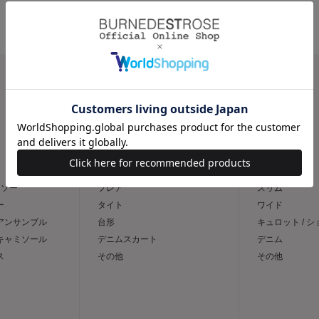
CATEGORY
スカート
パンツ
トソー
フレア
スリム
ー
タイト
ワイド
 アンサンブル
台形
キュロット / 
 キャミソール
デニムスカート
デニム
ス
その他
その他