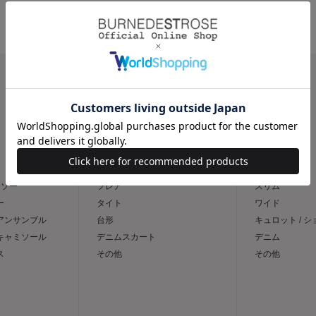
CATEGORY
スカート
パンツ
トソー
フレア
スリム
ー
タイト
ワイド
 アンサンブル
台形
キュロット / 
 キャミソール
デニムスカート
デニム
ス
その他
その他