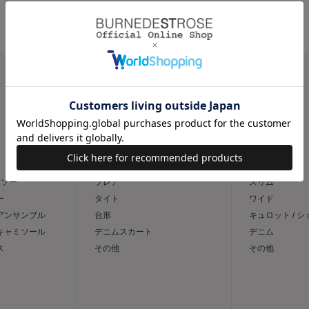
CATEGORY
スカート
パンツ
トソー
フレア
スリム
ー
タイト
ワイド
 アンサンブル
台形
キュロット / 
 キャミソール
デニムスカート
デニム
ス
その他
その他