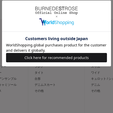
CATEGORY
スカート
パンツ
トソー
フレア
スリム
ー
タイト
ワイド
 アンサンブル
台形
キュロット / 
 キャミソール
デニムスカート
デニム
ス
その他
その他