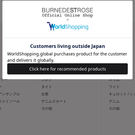
CATEGORY
スカート
パンツ
トソー
フレア
スリム
ー
タイト
ワイド
 アンサンブル
台形
キュロット / 
 キャミソール
デニムスカート
デニム
ス
その他
その他