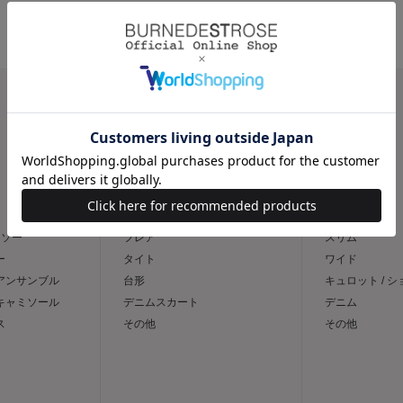
CATEGORY
スカート
パンツ
トソー
フレア
スリム
ー
タイト
ワイド
 アンサンブル
台形
キュロット / 
 キャミソール
デニムスカート
デニム
ス
その他
その他