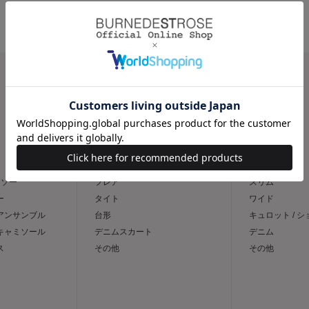
CATEGORY
スカート
パンツ
トソー
フレア
スリム
ー
タイト
ワイド
 アンサンブル
台形
キュロット / 
 キャミソール
デニムスカート
デニム
ス
その他
その他