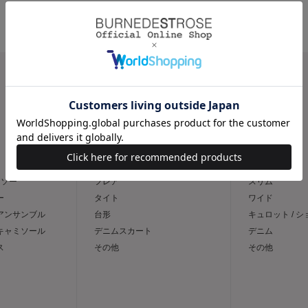
CATEGORY
スカート
パンツ
トソー
フレア
スリム
ー
タイト
ワイド
 アンサンブル
台形
キュロット / 
 キャミソール
デニムスカート
デニム
ス
その他
その他