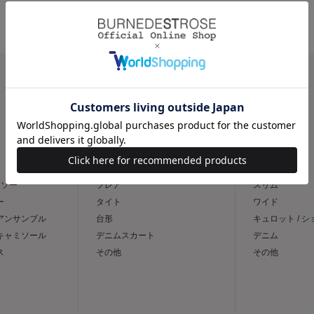
CATEGORY
スカート
パンツ
トソー
フレア
スリム
ー
タイト
ワイド
 アンサンブル
台形
キュロット / 
 キャミソール
デニムスカート
デニム
ス
その他
その他