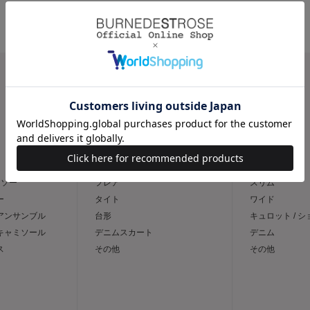
CATEGORY
スカート
パンツ
トソー
フレア
スリム
ー
タイト
ワイド
 アンサンブル
台形
キュロット / 
 キャミソール
デニムスカート
デニム
ス
その他
その他