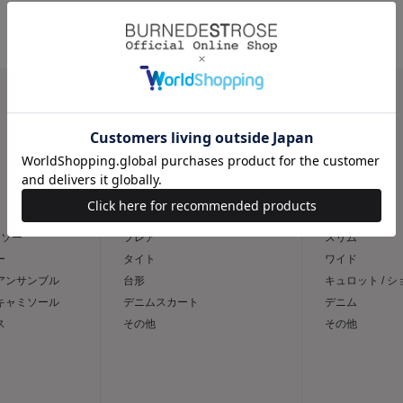
CATEGORY
スカート
パンツ
トソー
フレア
スリム
ー
タイト
ワイド
 アンサンブル
台形
キュロット / 
 キャミソール
デニムスカート
デニム
ス
その他
その他