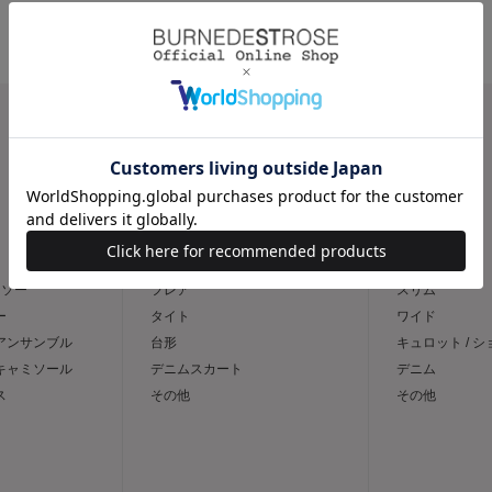
CATEGORY
スカート
パンツ
トソー
フレア
スリム
ー
タイト
ワイド
 アンサンブル
台形
キュロット / 
 キャミソール
デニムスカート
デニム
ス
その他
その他