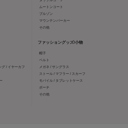
ダッフルコート
ムートンコート
ブルゾン
マウンテンパーカー
その他
ファッショングッズ/小物
帽子
ベルト
ング / イヤーカフ
メガネ / サングラス
ストール / マフラー / スカーフ
ー
モバイル / タブレットケース
ポーチ
その他