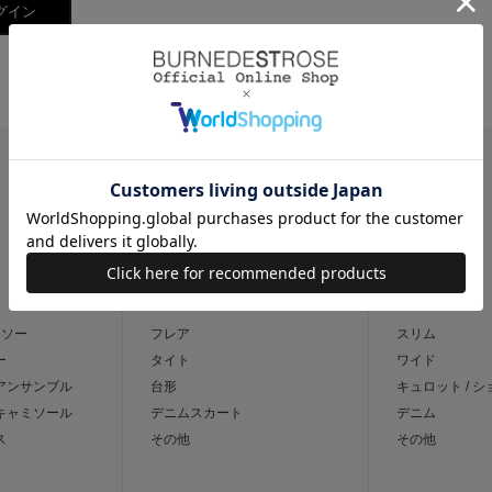
CATEGORY
スカート
パンツ
トソー
フレア
スリム
ー
タイト
ワイド
 アンサンブル
台形
キュロット / 
 キャミソール
デニムスカート
デニム
ス
その他
その他