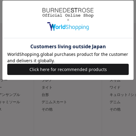
CATEGORY
スカート
パンツ
トソー
フレア
スリム
ー
タイト
ワイド
 アンサンブル
台形
キュロット / 
 キャミソール
デニムスカート
デニム
ス
その他
その他