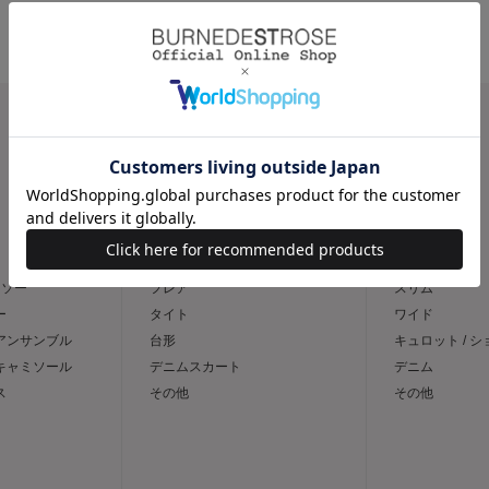
CATEGORY
スカート
パンツ
トソー
フレア
スリム
ー
タイト
ワイド
 アンサンブル
台形
キュロット / 
 キャミソール
デニムスカート
デニム
ス
その他
その他