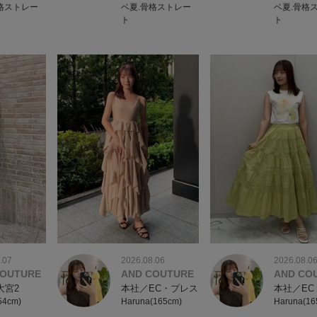
格ストレー
ベ夏.骨格ストレー
ベ夏.骨格
ト
ト
.07
2026.08.06
2026.08.0
COUTURE
AND COUTURE
AND CO
大宮2
本社／EC・プレス
本社／EC
54cm)
Haruna(165cm)
Haruna(16