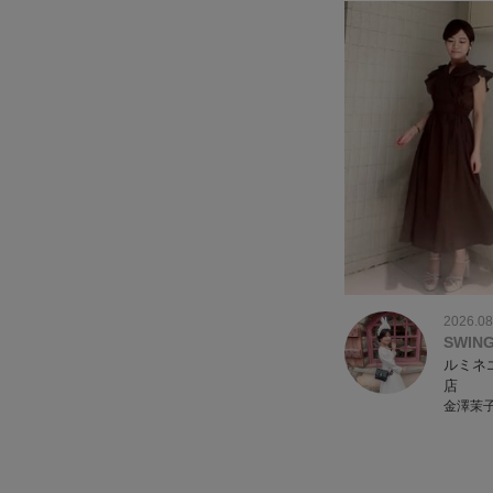
2026.08
SWIN
ルミネ
店
金澤茉子(