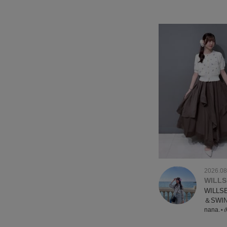
2026.08
WILLS
WILLS
＆SWI
nana.⋆𝜗