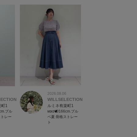
6
2026.08.06
LECTION
WILLSELECTION
町1
ルミネ有楽町1
6cm.ブル
ᴍɪᴋɪ🕊/166cm.ブル
ストレー
ベ夏.骨格ストレー
ト