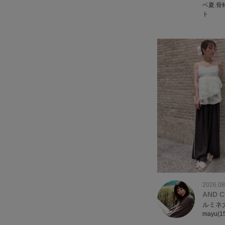
ベ夏.骨
ト
2026.08
AND 
ルミネ
mayu(1