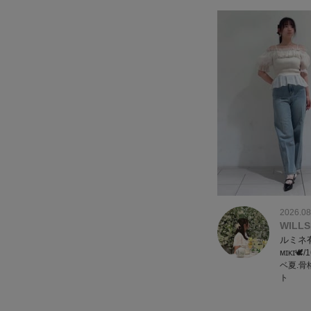
2026.08
WILLS
ルミネ
ᴍɪᴋɪ🕊
ベ夏.骨
ト