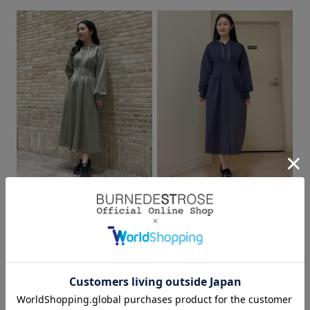
身長：157cm
身長：159cm
2026.03.23
2026.03.09
ルミネ大宮2
ジェイアール京都伊勢丹
moeka (157cm)
ぱんだ🐼🐾(159cm）
身長：157cm
身長：159cm
2
1
～
2
件
（全
件）