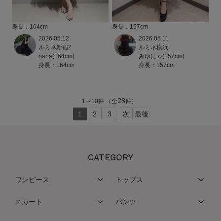
身長：164cm
身長：157cm
2026.05.12
2026.05.11
ルミネ新宿2
ルミネ横浜
nana(164cm)
みゆにゃ(157cm)
身長：164cm
身長：157cm
28
1
～
10
件
（全
件）
1
2
3
次
最後
CATEGORY
ワンピース
トップス
スカート
パンツ