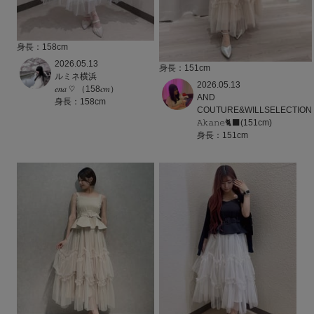
身長：158cm
2026.05.13
身長：151cm
ルミネ横浜
2026.05.13
𝑒𝑛𝑎 ♡ （158𝑐𝑚）
AND
身長：158cm
COUTURE&WILLSELECTION
𝙰𝚔𝚊𝚗𝚎🐈‍⬛(151cm)
身長：151cm