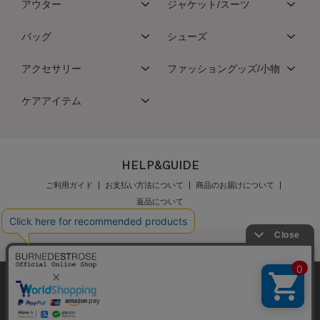
アウター
ジャケット/スーツ
バッグ
シューズ
アクセサリー
ファッショングッズ/小物
ケアアイテム
HELP&GUIDE
ご利用ガイド
お支払い方法について
商品のお届けについて
返品について
弊社はCookieを利用し、Webの利便性向上に努め
公式オンラインショップご利用規約
メンバーズ規約
ております。「承諾する」をクリックしていただ
メンバーズポイントプログラム規約
特定商取引法に基づく表示
くと、お客様に最適な内容を提供することが可能
承諾する
個人情報保護指針
会社概要
採用情報
お問い合わせ