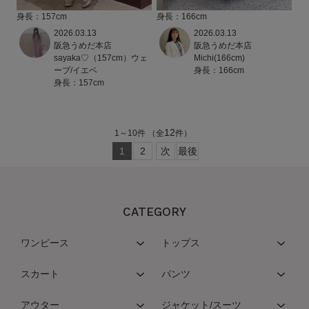
身長：157cm
身長：166cm
2026.03.13
2026.03.13
阪急うめだ本店
阪急うめだ本店
sayaka♡（157cm）ウェ
Michi(166cm)
ーブ/イエベ
身長：166cm
身長：157cm
12
1
～
10
件
（全
件）
1
2
次
最後
CATEGORY
ワンピース
トップス
スカート
パンツ
アウター
ジャケット/スーツ