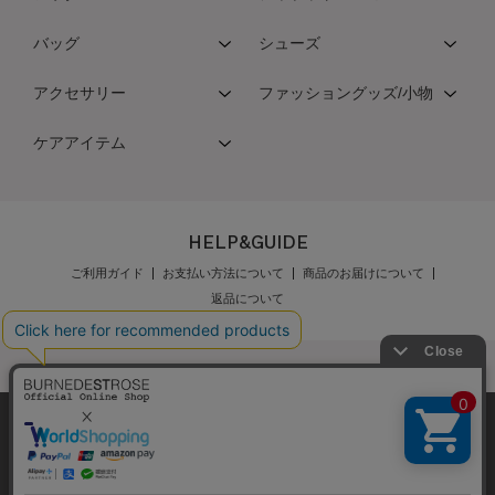
バッグ
シューズ
アクセサリー
ファッショングッズ/小物
ケアアイテム
HELP&GUIDE
ご利用ガイド
お支払い方法について
商品のお届けについて
返品について
弊社はCookieを利用し、Webの利便性向上に努め
公式オンラインショップご利用規約
メンバーズ規約
ております。「承諾する」をクリックしていただ
メンバーズポイントプログラム規約
特定商取引法に基づく表示
くと、お客様に最適な内容を提供することが可能
承諾する
個人情報保護指針
会社概要
採用情報
お問い合わせ
となります。Cookieの利用については、
こちら
を