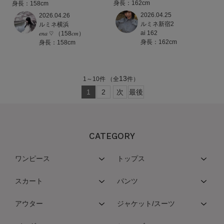
身長：162cm
身長：158cm
2026.04.25
2026.04.26
ルミネ新宿2
ルミネ横浜
ai 162
𝑒𝑛𝑎 ♡ （158𝑐𝑚）
身長：162cm
身長：158cm
13
1
～
10
件
（全
件）
1
2
次
最後
CATEGORY
ワンピース
トップス
スカート
パンツ
アウター
ジャケット/スーツ