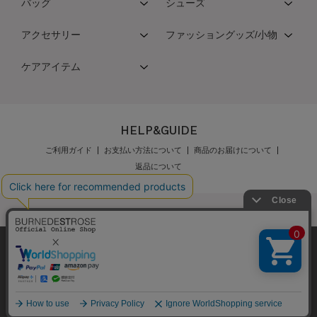
バッグ
シューズ
アクセサリー
ファッショングッズ/小物
ケアアイテム
HELP&GUIDE
ご利用ガイド
お支払い方法について
商品のお届けについて
返品について
弊社はCookieを利用し、Webの利便性向上に努め
公式オンラインショップご利用規約
メンバーズ規約
ております。「承諾する」をクリックしていただ
メンバーズポイントプログラム規約
特定商取引法に基づく表示
くと、お客様に最適な内容を提供することが可能
承諾する
個人情報保護指針
会社概要
採用情報
お問い合わせ
となります。Cookieの利用については、
こちら
を
ご覧ください。
Copyright © BURNEDESTROSE Japan Limited All Rights Reserved.