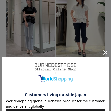
身長：170cm
身長：151cm
2026.05.16
2026.05.16
WILLSELECTION＆
静岡パルコ
SWINGLE
haruna（151cm）
小雪（170cm）/阪神梅田
身長：151cm
本店
身長：170cm