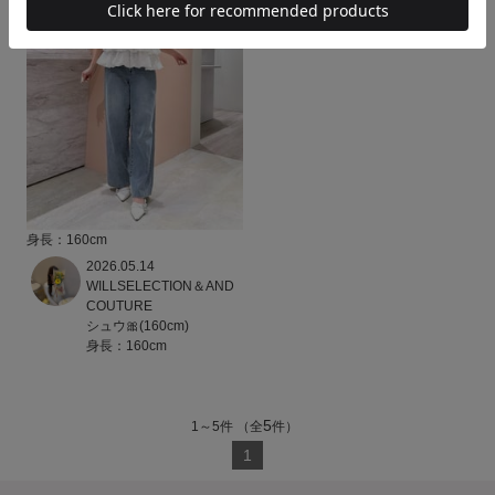
身長：160cm
2026.05.14
WILLSELECTION＆AND
COUTURE
シュウ🎀(160cm)
身長：160cm
5
1
～
5
件
（全
件）
1