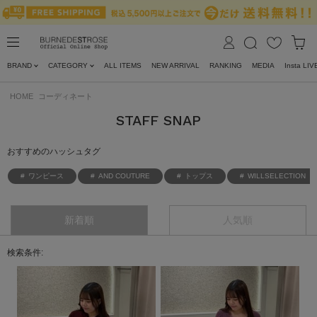
BRAND
CATEGORY
ALL ITEMS
NEW ARRIVAL
RANKING
MEDIA
Insta LIV
HOME
コーディネート
STAFF SNAP
おすすめのハッシュタグ
ワンピース
AND COUTURE
トップス
WILLSELECTION
新着順
人気順