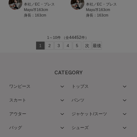
本社／EC・プレス
本社／EC・プレス
Mayu🍑163cm
Mayu🍑163cm
身長：163cm
身長：163cm
44452
1
～
10
件
（全
件）
1
2
3
4
5
次
最後
CATEGORY
ワンピース
トップス
スカート
パンツ
アウター
ジャケット/スーツ
バッグ
シューズ